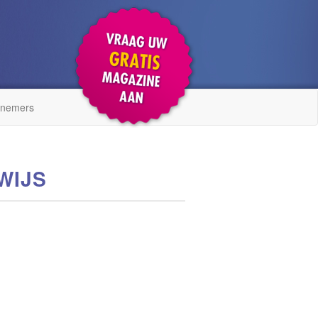
lnemers
WIJS